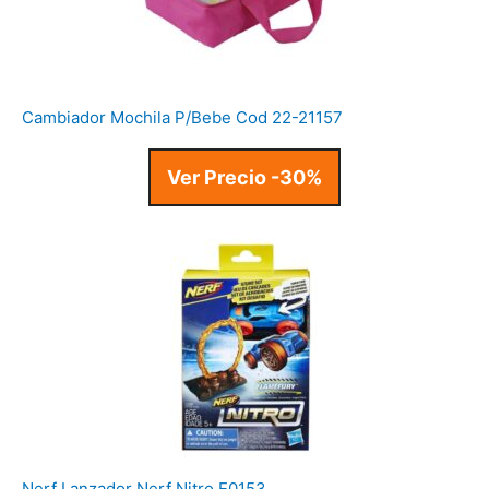
Cambiador Mochila P/Bebe Cod 22-21157
Ver Precio -30%
Nerf Lanzador Nerf Nitro E0153