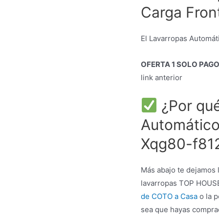
Carga Fron
El Lavarropas Automát
OFERTA 1 SOLO PAG
link anterior
¿Por qué
Automático
Xqg80-f81
Más abajo te dejamos l
lavarropas TOP HOUSE
de COTO a Casa
o la p
sea que hayas compra