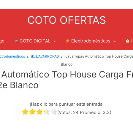
COTO OFERTAS
go
COTO DIGITAL
Electrodomésticos
ctrodomésticos
LAVARROPAS
Lavarropas Automático Top House Carga
Blanco
 Automático Top House Carga Fr
2e Blanco
¡Haz clic para puntuar esta entrada!
(Votos:
24
Promedio:
3.3
)