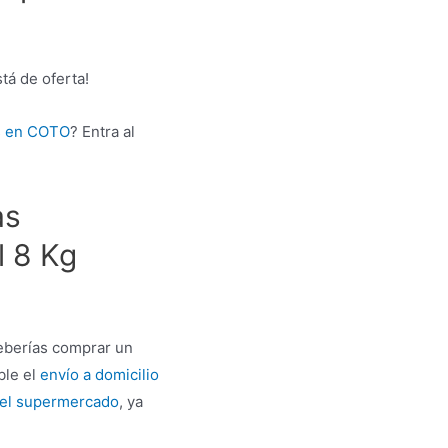
á de oferta!
s en COTO
? Entra al
as
 8 Kg
deberías comprar un
ble el
envío a domicilio
del supermercado
, ya