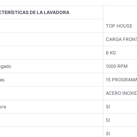
TERÍSTICAS DE LA LAVADORA
TOP HOUSE
CARGA FRON
8 KG
ugado
1000 RPM
as
15 PROGRAM
ACERO INOXI
ura
SI
SI
SI