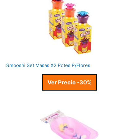
Smooshi Set Masas X2 Potes P/Flores
Ver Precio -30%