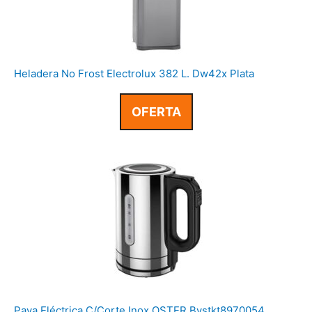
Heladera No Frost Electrolux 382 L. Dw42x Plata
OFERTA
Pava Eléctrica C/Corte Inox OSTER Bvstkt8970054